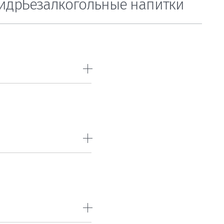
идр
Безалкогольные напитки
—900р.
—830р.
eis
—11000р.
—400р.
—10000р.