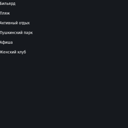
—5500р.
Бильярд
Пляж
Активный отдых
—3000р.
—3000р.
Пушкинский парк
Афиша
—3000р.
—900р.
Женский клуб
—5500р.