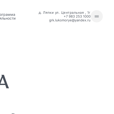
д. Ляпки ул. Центральная , 1г
ограмма
+7 983 253 1000
яльности
grk.lukomorye@yandex.ru
А