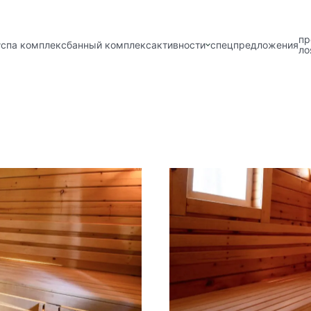
пр
спа комплекс
банный комплекс
активности
спецпредложения
ло
ОТДЫХ
БАННЫЙ
КОМПЛЕКС