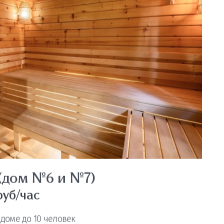
я (Дом №2)
уб/час
м доме до 4 человек