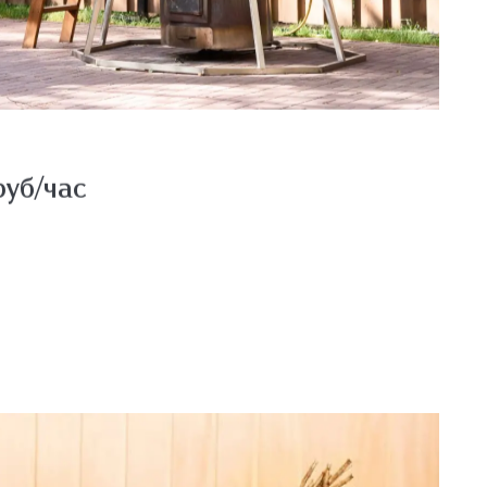
(дом №6 и №7)
руб/час
доме до 10 человек