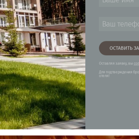
Веник дубовый
Стоимость: 600ру
Веник дубовый
ЧТОБЫ
СВОБО
ВАШЕГ
ДОСТА
ЗАЯВК