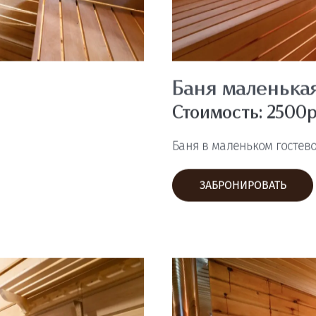
анный комплекс
Программы парен