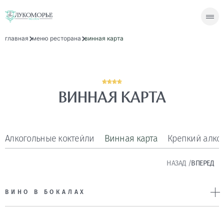
главная
меню ресторана
винная карта
ВИННАЯ КАРТА
Алкогольные коктейли
Винная карта
Крепкий алко
НАЗАД
/
ВПЕРЕД
ВИНО В БОКАЛАХ
Martini secco/ rosato/ semi dolce
—900р.