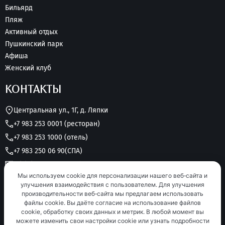
Бильярд
Пляж
Активный отдых
Пушкинский парк
Афиша
Женский клуб
КОНТАКТЫ
Центральная ул., 1Г, д. Ляпки
+7 983 253 0001 (ресторан)
+7 983 253 1000 (отель)
+7 983 250 06 90
(СПА)
grk.lukomorye@yandex.ru
Мы используем cookie для персонализации нашего веб‑сайта и
Круглосуточно без выходных
улучшения взаимодействия с пользователем. Для улучшения
производительности веб‑сайта мы предлагаем использовать
файлы cookie. Вы даёте согласие на использование файлов
cookie, обработку своих данных и метрик. В любой момент вы
можете изменить свои настройки cookie или узнать подробности