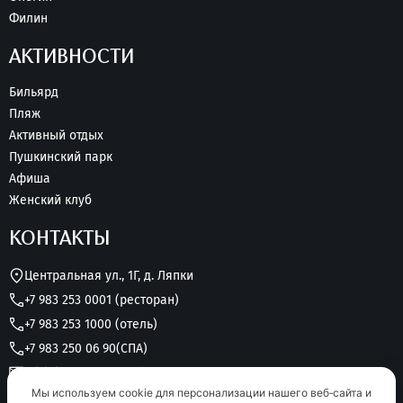
Филин
АКТИВНОСТИ
Бильярд
Пляж
Активный отдых
Пушкинский парк
Афиша
Женский клуб
КОНТАКТЫ
Центральная ул., 1Г, д. Ляпки
+7 983 253 0001 (ресторан)
+7 983 253 1000 (отель)
+7 983 250 06 90
(СПА)
grk.lukomorye@yandex.ru
Мы используем cookie для персонализации нашего веб‑сайта и
Круглосуточно без выходных