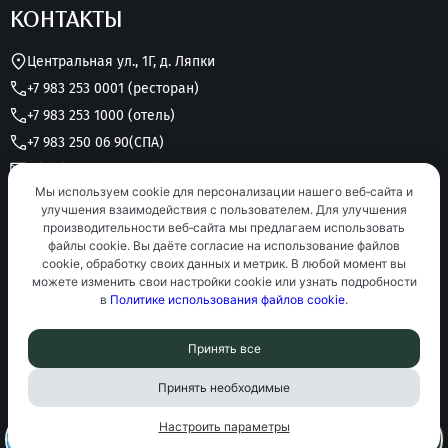
КОНТАКТЫ
Центральная ул., 1Г, д. Ляпки
+7 983 253 0001 (ресторан)
+7 983 253 1000 (отель)
+7 983 250 06 90
(СПА)
grk.lukomorye@yandex.ru
Мы используем cookie для персонализации нашего веб‑сайта и
Круглосуточно без выходных
улучшения взаимодействия с пользователем. Для улучшения
производительности веб‑сайта мы предлагаем использовать
файлы cookie. Вы даёте согласие на использование файлов
cookie, обработку своих данных и метрик. В любой момент вы
можете изменить свои настройки cookie или узнать подробности
в
Политике использования файлов cookie
.
Подписаться на рассылку
Принять все
Оставляя заявку, вы
соглашаетесь
на
условия обработки персональных данных
.
Политика конфиденциальности
Оплата и возврат
Принять необходимые
Правила проживания
Правила посещения СПА
Публичная оферта
Документы
Настроить параметры
Cannot find 'FooterPays' template with page ''
Как
доехать?