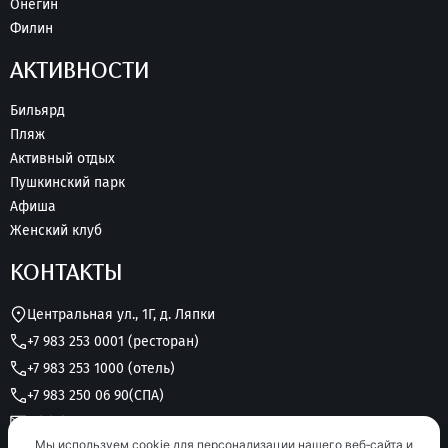
Онегин
Филин
АКТИВНОСТИ
Бильярд
Пляж
Активный отдых
Пушкинский парк
Афиша
Женский клуб
КОНТАКТЫ
Центральная ул., 1Г, д. Ляпки
+7 983 253 0001 (ресторан)
+7 983 253 1000 (отель)
+7 983 250 06 90
(СПА)
grk.lukomorye@yandex.ru
Мы используем cookie для персонализации нашего веб‑сайта и