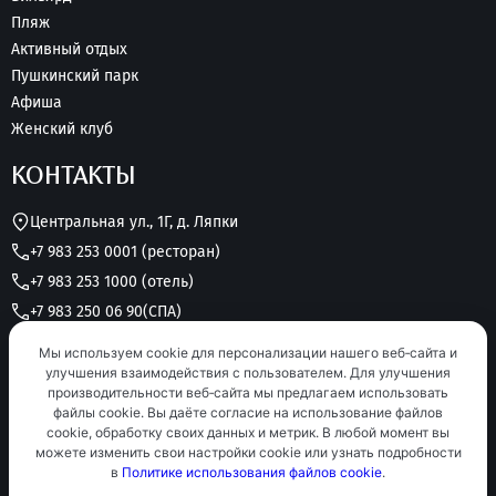
Пляж
Активный отдых
Пушкинский парк
Афиша
Женский клуб
КОНТАКТЫ
Центральная ул., 1Г, д. Ляпки
+7 983 253 0001 (ресторан)
+7 983 253 1000 (отель)
+7 983 250 06 90
(СПА)
grk.lukomorye@yandex.ru
Мы используем cookie для персонализации нашего веб‑сайта и
Круглосуточно без выходных
улучшения взаимодействия с пользователем. Для улучшения
производительности веб‑сайта мы предлагаем использовать
файлы cookie. Вы даёте согласие на использование файлов
cookie, обработку своих данных и метрик. В любой момент вы
можете изменить свои настройки cookie или узнать подробности
в
Политике использования файлов cookie
.
Подписаться на рассылку