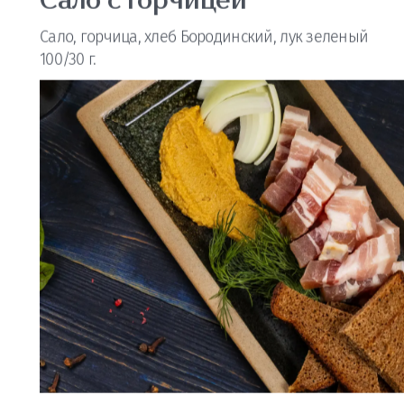
Сало с горчицей
Сало, горчица, хлеб Бородинский, лук зеленый
100/30 г.