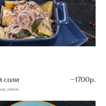
й соли
—1700р.