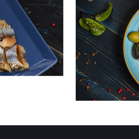
Форель с/с, маслины/оли
100/30 г.