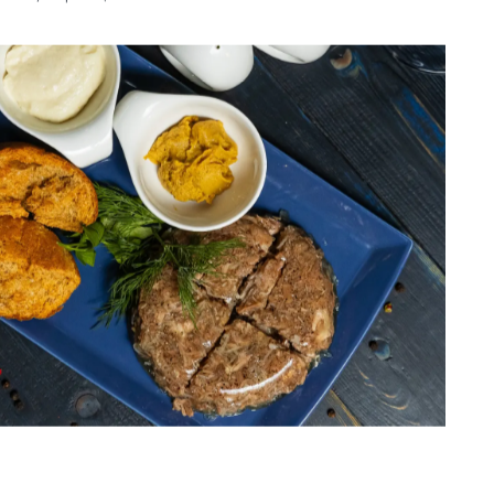
ном и горчицей
—1000р.
хрена, горчица