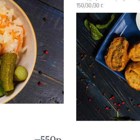
ная капуста,
Холодец с хре
Холодец, зелень, соус из 
150/30/30 г.