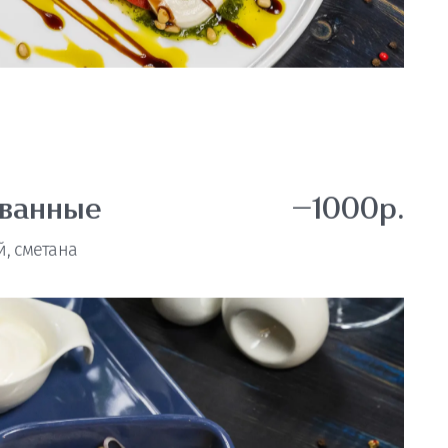
ованные
—1000р.
й, сметана