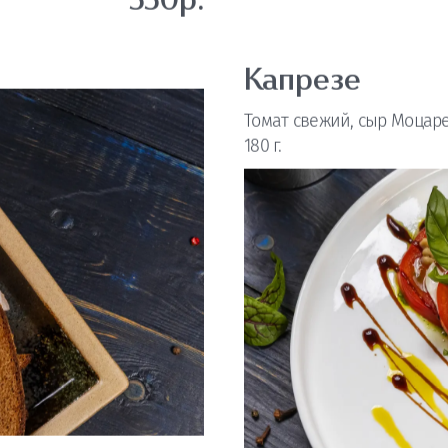
—550р.
Капрезе
Томат свежий, сыр Моцарел
180 г.