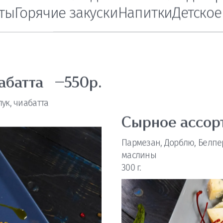
пы
Мясные блюда
Рыбные блюда
Га
ты
Горячие закуски
Напитки
Детско
абатта
—550р.
лук, чиабатта
Сырное ассор
Пармезан, Дорблю, Белпер
маслины
300 г.