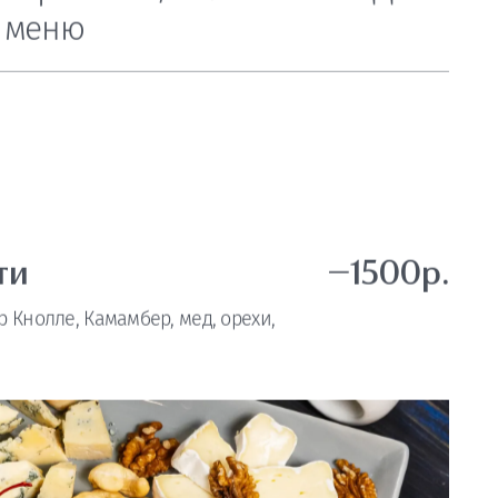
рниры
Паста/Пельмени
Пицца
е меню
ти
—1500р.
 Кнолле, Камамбер, мед, орехи,