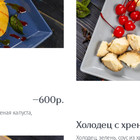
—600р.