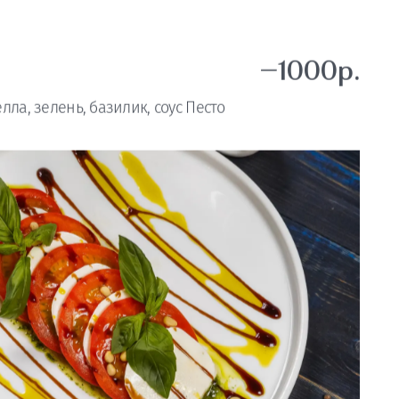
—1000р.
ла, зелень, базилик, соус Песто