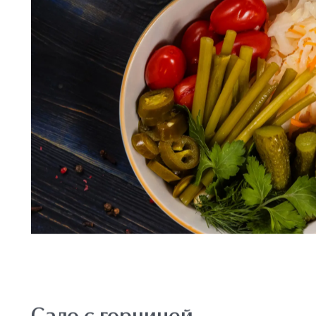
Томат маринованный, огурец маринованный, кваше
черемша маринованная, перец халапеньо
400 г.