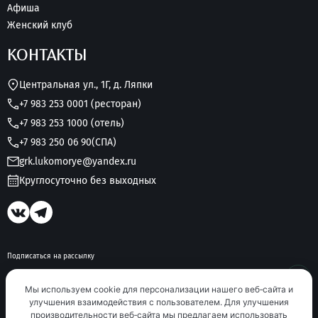
Афиша
Женский клуб
КОНТАКТЫ
Центральная ул., 1Г, д. Ляпки
+7 983 253 0001 (ресторан)
+7 983 253 1000 (отель)
+7 983 250 06 90
(СПА)
grk.lukomorye@yandex.ru
Круглосуточно без выходных
Подписаться на рассылку
Мы используем cookie для персонализации нашего веб‑сайта и
улучшения взаимодействия с пользователем. Для улучшения
Оставляя заявку, вы
соглашаетесь
на
условия обработки персональных данных
.
производительности веб‑сайта мы предлагаем использовать
Политика конфиденциальности
Оплата и возврат