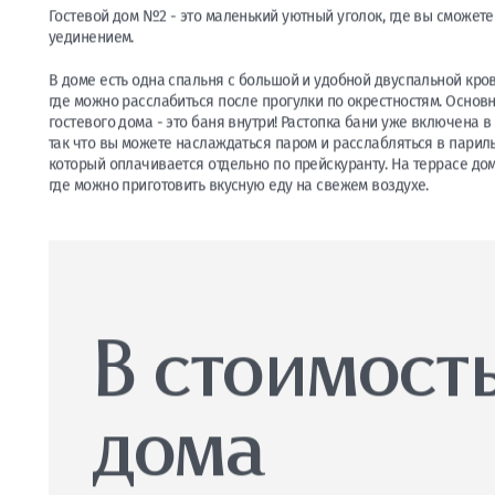
«Дом № 2» (двухэтажный дом с 
Стоимость дома
18 000 рублей
Гостевой дом №2 - это маленький уютный уголок, где вы сможет
уединением.
В доме есть одна спальня с большой и удобной двуспальной кров
где можно расслабиться после прогулки по окрестностям. Основ
гостевого дома - это баня внутри! Растопка бани уже включена в
так что вы можете наслаждаться паром и расслабляться в париль
который оплачивается отдельно по прейскуранту. На террасе дом
где можно приготовить вкусную еду на свежем воздухе.