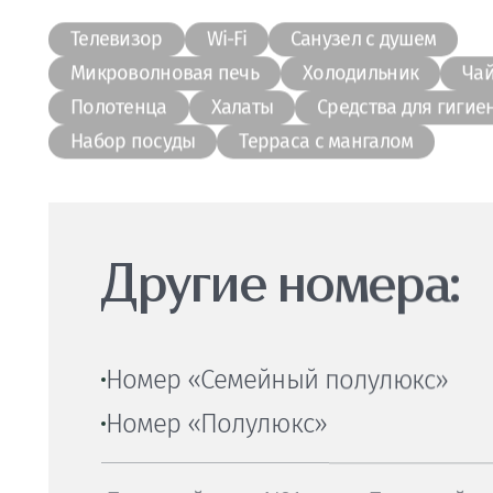
Обращаем Ваше внимание, что при брониров
эко-отеля «Лукоморье» необходимо вносить 
данные. Бронирование считается подтвержд
обратной связи с отделом бронирования и в
предоплаты за выбранную услугу.
Телевизор
Wi-Fi
Санузел с душем
Микроволновая печь
Холодильник
Ча
Полотенца
Халаты
Средства для гигие
Набор посуды
Терраса с мангалом