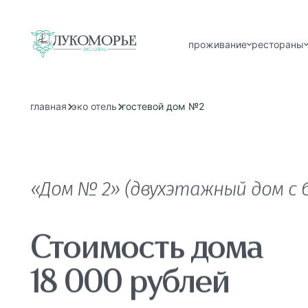
проживание
рестораны
главная
эко отель
гостевой дом №2
Го