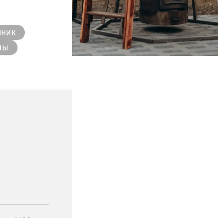
ании услуг
актуальные
енным после
несением
йник
ны