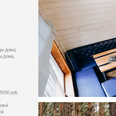
ь
ды дома;
ы дома,