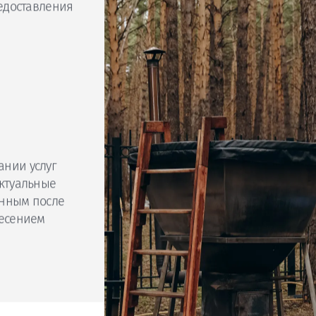
5000 руб.
блей
ей
редоставления