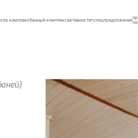
пр
спа комплекс
банный комплекс
активности
спецпредложения
ло
ДОМ
стевой дом 