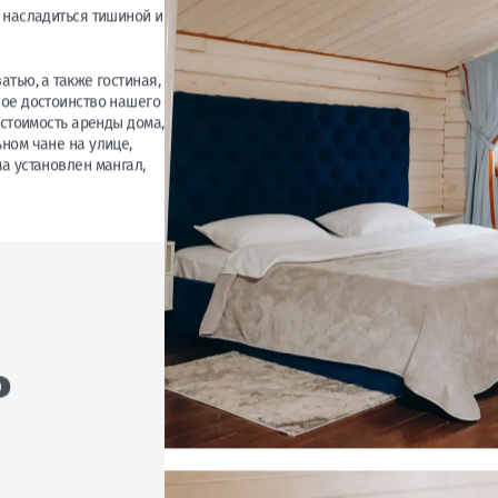
баней)
е насладиться тишиной и
атью, а также гостиная,
ное достоинство нашего
 стоимость аренды дома,
ном чане на улице,
а установлен мангал,